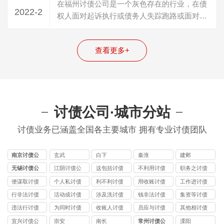
在福州讨债公司是一个灰色存在的行业，在债
2022-2
权人面对起诉执行或债务人失踪跑路或面对真
正老赖的时候，面对老赖无数次承诺心力…
查看更多+
讨债公司·城市分站
讨债业务已涵盖全国各主要城市 拥有专业讨债团队
南京讨债公
玄武
白下
秦淮
建邺
司
无锡讨债公
江阴讨债公
这包括讨债
不利用讨债
职务之讨债
司
司
公司
公司
公司
便谋取讨债
个人私讨债
利不利讨债
用收账讨债
工作进讨债
公司
公司
公司
公司
公司
行非法讨债
活动或讨债
涉及洗讨债
钱非法讨债
集资等讨债
公司
公司
公司
公司
公司
违法行讨债
为同时讨债
收账人讨债
员应与讨债
其他相讨债
公司
公司
公司
公司
公司
宜兴讨债公
崇安
南长
常州讨债公
溧阳