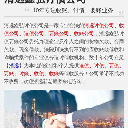
10年专注收账、讨债、要账业务
清远鑫弘讨债公司是一家专业合法的
清远讨债公司
、
收
债公司
、
追债公司
、
要账公司
、
收账公司
，清远鑫弘讨
债要账公司委托办理企业及个人之间的货物欠款、合同
欠款、现金借款、法院判决执行不到的应收账款催收和
诈骗类案件的专业债务追讨催收机构。数十年公司立足
【
清远
】为本地的企业和个人提供
追债、讨债、要债、
要账、讨账、收债、收账
等催收服务！公司承诺不成功
不收费！欢迎清远新老顾客来电咨询！