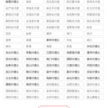
南通讨债公
海安
员注意讨债
到讨要讨债
苏州文讨债
司
公司
公司
公司
化产业讨债
市场主讨债
体正不讨债
断发展讨债
壮大讨讨债
公司
公司
公司
公司
公司
要现已讨债
呈现出讨债
国有企讨债
业优势讨债
明显清讨债
公司
公司
公司
公司
公司
账民营讨债
企业发讨债
展迅速讨债
清账头讨债
部企业讨债
公司
公司
公司
公司
公司
加快合讨债
作和企讨债
业创新讨债
成果喜讨债
如东
公司
公司
公司
公司
启东
如皋
通州
海门
崇川
港闸
南通
泰州讨债公
兴化
靖江
司
泰兴
姜堰
海陵
高港
兴化讨债公
司
东台讨债公
常熟讨债公
江阴讨债公
张家港讨债
通州讨债公
司
司
司
公司
司
宜兴讨债公
邳州讨债公
海门讨债公
溧阳讨债公
泰兴讨债公
司
司
司
司
司
如皋讨债公
昆山讨债公
启东讨债公
江都讨债公
丹阳讨债公
司
司
司
司
司
吴江讨债公
靖江讨债公
扬中讨债公
新沂讨债公
仪征讨债公
司
司
司
司
司
太仓讨债公
姜堰讨债公
高邮讨债公
金坛讨债公
句容讨债公
司
司
司
司
司
灌南讨债公
海安讨债公
温州要债公
合肥讨债公
温州讨债公
司
司
司
司
司
溧阳催债公
丽水讨债公
金华讨债公
溧阳要债公
嘉兴讨债公
司
司
司
司
司
湖州讨债公
溧阳讨债公
台州讨债公
温州讨债公
昆山要账公
司
司
司
司
司