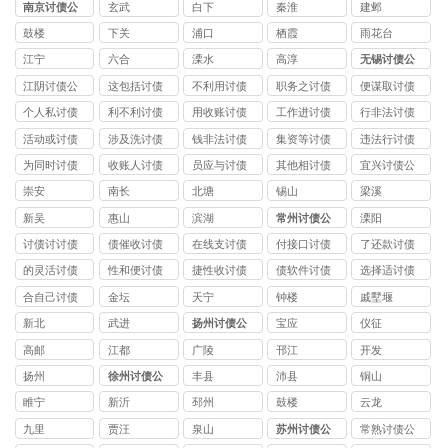
南京讨债公
玄武
白下
秦淮
建邺
司
鼓楼
下关
浦口
栖霞
雨花台
江宁
六合
溧水
高淳
无锡讨债公
司
江阴讨债公
这包括讨债
不利用讨债
职务之讨债
便谋取讨债
司
公司
公司
公司
公司
个人私讨债
利不利讨债
用收账讨债
工作进讨债
行非法讨债
公司
公司
公司
公司
公司
活动或讨债
涉及洗讨债
钱非法讨债
集资等讨债
违法行讨债
公司
公司
公司
公司
公司
为同时讨债
收账人讨债
员应与讨债
其他相讨债
宜兴讨债公
公司
公司
公司
公司
司
崇安
南长
北塘
锡山
梁溪
新吴
惠山
滨湖
常州讨债公
溧阳
司
讨债讨讨债
债催收讨债
在线支讨债
付接口讨债
了还款讨债
公司
公司
公司
公司
公司
的灵活讨债
性和便讨债
捷性收讨债
债软件讨债
选择适讨债
公司
公司
公司
公司
公司
合自己讨债
金坛
天宁
钟楼
戚墅堰
公司
新北
武进
扬州讨债公
宝应
仪征
司
高邮
江都
广陵
邗江
开发
扬州
徐州讨债公
丰县
沛县
铜山
司
睢宁
新沂
邳州
鼓楼
云龙
九里
贾汪
泉山
苏州讨债公
常熟讨债公