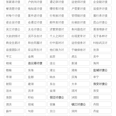
司
司
张家港讨债
户的沟讨债
通记录讨债
这使得讨债
企业能讨债
公司
公司
公司
公司
公司
够清楚讨债
地知道讨债
哪些客讨债
户需要讨债
追债并讨债
公司
公司
公司
公司
公司
对每个讨债
案件进讨债
行有效讨债
管理能讨债
履行承讨债
公司
公司
公司
公司
公司
诺企业讨债
会通过讨债
邮件发讨债
出催款讨债
昆山讨债公
公司
公司
公司
公司
司
吴江讨债公
太仓讨债公
济繁荣债讨
务问题也讨
逐渐增多讨
司
司
债公司
债公司
债公司
欠款的情讨
况不仅在讨
个人之间讨
出现更常讨
见于各种讨
债公司
债公司
债公司
债公司
债公司
商业交易讨
和合同履讨
行中面对讨
这些债务讨
纠纷武汉讨
债公司
债公司
债公司
债公司
债公司
追债团队讨
应运而生讨
他们致力讨
于确保收讨
沧浪
债公司
债公司
债公司
债公司
平江
金阊
姑苏
虎丘
吴中
相城
连云港讨债
连云
新浦
海州
公司
赣榆
东海
灌云
灌南
盐城讨债公
司
亭湖
盐都
响水
滨海
阜宁
射阳
建湖
东台
大丰
淮安讨债公
司
涟水
洪泽
金湖
清河
淮安
淮阴
盱眙
宿迁讨债公
沭阳
泗阳
司
泗洪
宿城
宿豫
镇江讨债公
丹阳
司
扬中
句容
京口
润州
丹徒