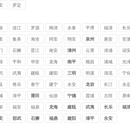
债
讨债
安
罗定
司
公司
侯
连江
罗源
闽清
永泰
平潭
福清
长
里
集美
海沧
同安
翔安
泉州
惠安
安
讨
区讨
区讨
区讨
区讨
门
石狮
晋江
南安
漳州
云霄
漳浦
诏
公
债公
债公
债公
债公
讨债
讨债
讨
靖
平和
华安
龙海
南平
顺昌
浦城
光
司
司
司
司
公司
公司
公
武
武夷
建瓯
建阳
三明
明溪
清流
宁
山
县
将乐
泰宁
建宁
永安
龙岩
长汀
永
城
漳平
莆田
仙游
宁德
霞浦
古田
屏
荣
福安
福鼎
龙海
建瓯
武夷
长乐
福
山
安
邵武
石狮
福鼎
建阳
漳平
永安