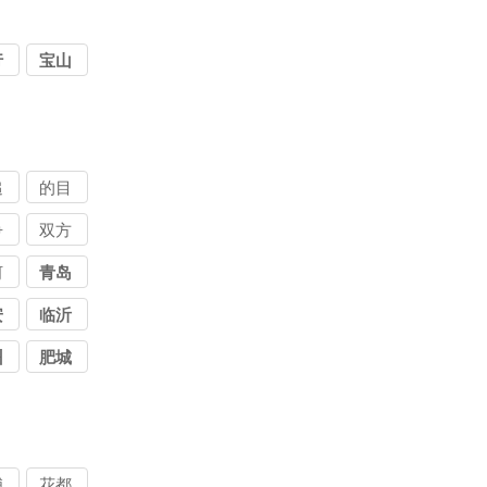
行
宝山
追
的目
讨
的讨
争
双方
公
债公
讨
共讨
河
青岛
司
公
债公
债
安
临沂
司
司
州
肥城
埔
花都