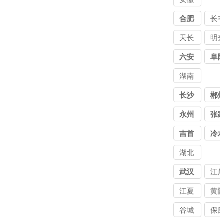
讨债
合肥
长
公司
天长
明
六安
阜
湖南
讨债
长沙
郴
公司
永州
张
界
吉首
冷
江
湖北
讨债
武汉
江
公司
江夏
黄
谷城
保