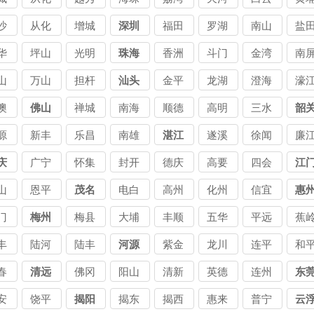
债
区讨
区讨
区讨
区讨
区讨
区
沙
从化
增城
深圳
福田
罗湖
南山
盐
司
债公
债公
债公
债公
债公
债
讨
区讨
区讨
区要
区要
区要
区
华
坪山
光明
珠海
香洲
斗门
金湾
南
司
司
司
司
司
司
公
债公
债公
债公
债公
债公
债
要
区要
区要
区讨
区讨
区讨
镇
山
万山
担杆
汕头
金平
龙湖
澄海
濠
司
司
司
司
司
司
公
债公
债公
债公
债公
债公
债
讨
镇讨
镇讨
区讨
区讨
区讨
区
澳
佛山
禅城
南海
顺德
高明
三水
韶
司
司
司
司
司
司
公
债公
债公
债公
债公
债公
债
讨
区讨
区讨
区讨
区讨
区讨
源
新丰
乐昌
南雄
湛江
遂溪
徐闻
廉
司
司
司
司
司
司
公
债公
债公
债公
债公
债公
庆
广宁
怀集
封开
德庆
高要
四会
江
司
司
司
司
司
山
恩平
茂名
电白
高州
化州
信宜
惠
门
梅州
梅县
大埔
丰顺
五华
平远
蕉
丰
陆河
陆丰
河源
紫金
龙川
连平
和
春
清远
佛冈
阳山
清新
英德
连州
东
安
饶平
揭阳
揭东
揭西
惠来
普宁
云