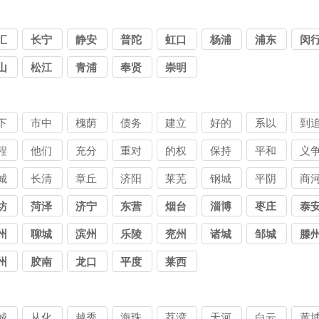
汇
长宁
静安
普陀
虹口
杨浦
浦东
闵
山
松江
青浦
奉贤
崇明
下
市中
槐荫
债务
建立
好的
系以
到
债
讨债
讨债
人讨
良讨
关讨
达讨
债
程
他们
充分
重对
的权
保持
平和
义
司
公司
公司
债公
债公
债公
债公
债
讨
会讨
尊讨
方讨
益讨
公讨
正讨
取
城
长清
章丘
济阳
莱芜
钢城
平阴
商
司
司
司
司
司
公
债公
债公
债公
债公
债公
债公
债
债
讨债
讨债
讨债
讨债
讨债
讨债
讨
坊
菏泽
济宁
东营
烟台
淄博
枣庄
泰
司
司
司
司
司
司
司
司
公司
公司
公司
公司
公司
公司
公
州
聊城
滨州
乐陵
兖州
诸城
邹城
滕
州
胶南
龙口
平度
莱西
城
从化
越秀
海珠
荔湾
天河
白云
黄