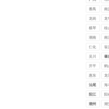
公司
讨
番禺
南
公
区讨
区
龙岗
龙
债公
债
区要
区
横琴
桂
司
司
债公
债
镇讨
镇
潮南
南
司
司
债公
债
区讨
县
仁化
翁
司
司
债公
债
吴川
肇
司
司
开平
鹤
惠东
龙
汕尾
海
阳江
阳
潮州
潮