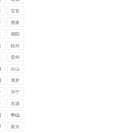
讨
区讨
田
宝安
公
债公
要
区要
屏
唐家
司
公
债公
讨
湾讨
江
潮阳
司
公
债公
讨
区讨
关
始兴
司
公
债公
江
雷州
司
门
台山
州
博罗
岭
兴宁
平
东源
莞
中山
浮
新兴