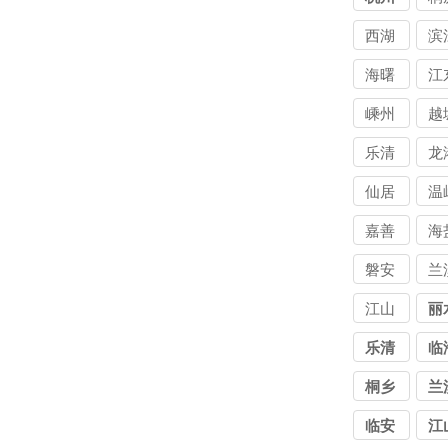
公司
西湖
滨
海曙
江
嵊州
越
乐清
龙
仙居
温
嘉善
海
磐安
兰
江山
丽
乐清
临
桐乡
兰
临安
江