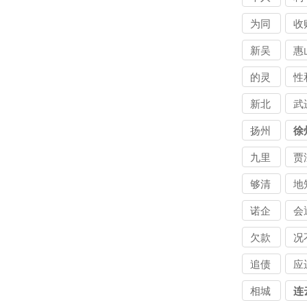
私讨
利
为同
收
债公
债
时讨
人
新吴
惠
司
司
债公
债
的灵
性
司
司
活讨
便
新北
武
债公
债
扬州
徐
司
司
九里
贾
够清
地
楚讨
道
诺企
会
债公
债
业讨
过
欠款
况
司
司
债公
债
的情
仅
追债
应
司
司
讨债
讨
团队
而
相城
连
公司
公
讨债
讨