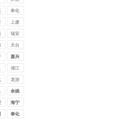
溪
奉化
暨
上虞
顺
瑞安
门
天台
浔
嘉兴
义
浦江
化
龙游
泉
余姚
暨
海宁
州
奉化