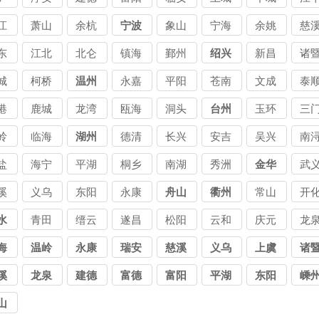
江
萧山
余杭
宁波
象山
宁海
余姚
慈
东
江北
北仑
镇海
鄞州
绍兴
新昌
诸
城
柯桥
温州
永嘉
平阳
苍南
文成
泰
港
鹿城
龙湾
瓯海
洞头
台州
玉环
三
岭
临海
湖州
德清
长兴
安吉
吴兴
南
盐
海宁
平湖
桐乡
南湖
秀洲
金华
武
溪
义乌
东阳
永康
舟山
衢州
常山
开
水
青田
缙云
遂昌
松阳
云和
庆元
龙
海
温岭
永康
瑞安
慈溪
义乌
上虞
诸
溪
龙泉
建德
富德
富阳
平湖
东阳
嵊
山