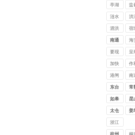
港
亭湖
盐
公司
公
涟水
洪
泗洪
宿
南通
海
要现
呈
已讨
出
加快
作
债公
债
合讨
企
港闸
南
司
司
债公
债
东台
常
司
司
如皋
昆
太仓
姜
浙江
讨债
杭州
桐