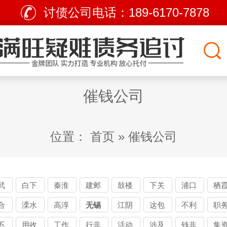
讨债公司电话：
189-6170-7878
催钱公司
位置：
首页
»
催钱公司
武
白下
秦淮
建邺
鼓楼
下关
浦口
栖
合
溧水
高淳
无锡
江阴
这包
不利
职
讨债
括讨
用讨
之
不
用收
工作
行非
活动
涉及
钱非
集