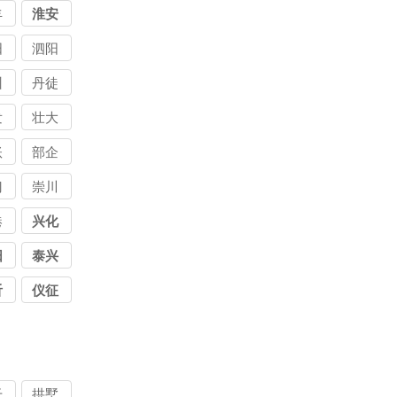
丰
淮安
阳
泗阳
州
丹徒
发
壮大
讨
讨讨
账
部企
公
债公
讨
业讨
门
崇川
司
公
债公
港
兴化
司
阳
泰兴
沂
仪征
干
拱墅