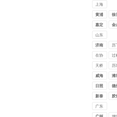
上海
讨债
黄浦
徐
公司
嘉定
金
山东
讨债
济南
历
公司
讨
在协
过
公
商讨
中
天桥
历
债公
债
讨债
讨
威海
潍
司
司
公司
公
日照
德
新泰
胶
广东
讨债
广州
增