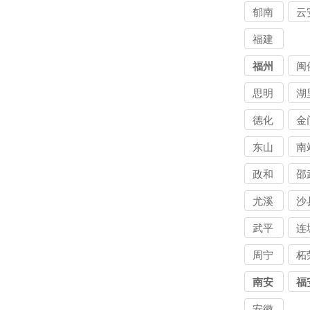
讨
郁南
云
公
福建
讨债
福州
闽
公司
思明
湖
区讨
区
德化
金
债公
债
东山
南
司
司
政和
邵
尤溪
沙
武平
连
周宁
柘
南安
福
安徽