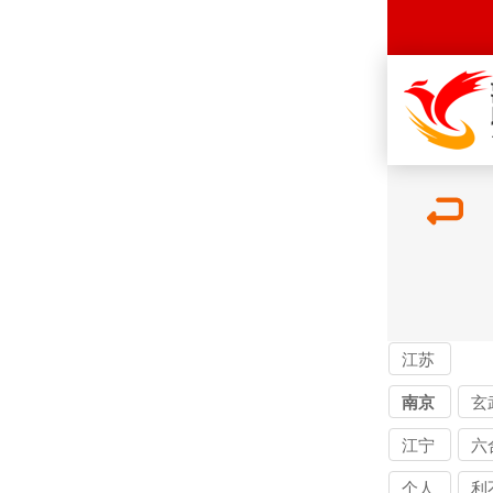
江苏
讨债
南京
玄
公司
江宁
六
个人
利