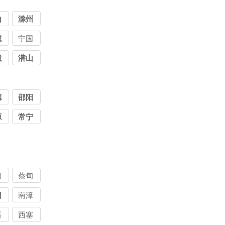
山
滁州
城
宁国
城
潜山
德
邵阳
源
常宁
南
蔡甸
阳
南漳
石
西塞