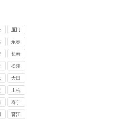
乐
厦门
溪
永春
安
长泰
债
讨债
泽
松溪
司
公司
化
大田
定
上杭
南
寿宁
清
晋江