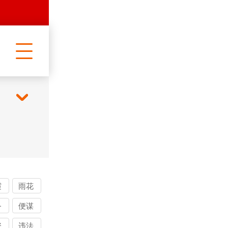
霞
雨花
台
务
便谋
讨
取讨
资
违法