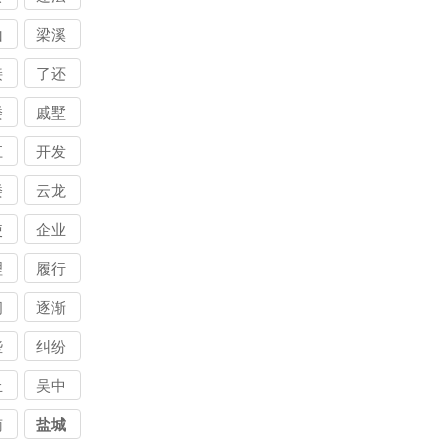
公
债公
讨
行讨
山
梁溪
司
公
债公
接
了还
司
讨
款讨
楼
戚墅
公
债公
堰
江
开发
司
楼
云龙
使
企业
讨
能讨
理
履行
公
债公
讨
承讨
问
逐渐
司
公
债公
也
增多
些
纠纷
司
债
讨债
务
武汉
丘
吴中
司
公司
债
讨债
南
盐城
司
公司