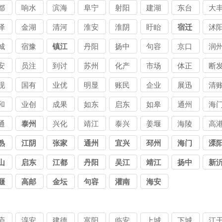
都
响水
滨海
阜宁
射阳
建湖
东台
大
司
公司
公司
泽
金湖
清河
淮安
淮阴
盱眙
宿迁
沭
城
宿豫
镇江
丹阳
扬中
句容
京口
润
安
员注
到讨
苏州
化产
市场
体正
断
意讨
要讨
文讨
业讨
主讨
不讨
展
现
国有
业优
明显
账民
企业
展迅
清
债公
债公
债公
债公
债公
债公
债
讨
企讨
势讨
清讨
营讨
发讨
速讨
头
和
业创
成果
如东
启东
如皋
通州
海
司
司
司
司
司
司
司
公
债公
债公
债公
债公
债公
债公
债
讨
新讨
喜讨
通
泰州
兴化
靖江
泰兴
姜堰
海陵
高
司
司
司
司
司
司
司
公
债公
债公
熟
江阴
张家
通州
宜兴
邳州
海门
溧
司
司
港
山
启东
江都
丹阳
吴江
靖江
扬中
新
堰
高邮
金坛
句容
灌南
海安
庐
淳安
建德
富阳
临安
上城
下城
江