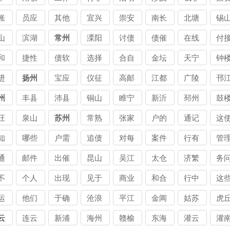
公司
债公
债公
债
讨
账讨
进讨
法讨
或讨
洗讨
法讨
等
账
员应
其他
宜兴
崇安
南长
北塘
锡
司
司
司
公
债公
债公
债公
债公
债公
债公
债
讨
与讨
相讨
讨债
山
滨湖
常州
溧阳
讨债
债催
在线
付
司
司
司
司
司
司
司
公
债公
债公
公司
讨讨
收讨
支讨
口
和
捷性
债软
选择
合自
金坛
天宁
钟
司
司
债公
债公
债公
债
讨
收讨
件讨
适讨
己讨
进
扬州
宝应
仪征
高邮
江都
广陵
邗
司
司
司
司
公
债公
债公
债公
债公
州
丰县
沛县
铜山
睢宁
新沂
邳州
鼓
司
司
司
司
汪
泉山
苏州
常熟
张家
户的
通记
这
讨债
港讨
沟讨
录讨
得
知
哪些
户需
追债
对每
案件
行有
管
公司
债公
债公
债公
债
讨
客讨
要讨
并讨
个讨
进讨
效讨
能
通
邮件
出催
昆山
吴江
太仓
济繁
务
司
司
司
司
公
债公
债公
债公
债公
债公
债公
债
讨
发讨
款讨
讨债
讨债
讨债
荣债
题
不
个人
出现
见于
商业
和合
行中
这
司
司
司
司
司
司
司
公
债公
债公
公司
公司
公司
讨债
讨
在
之间
更常
各种
交易
同履
面对
债
运
他们
于确
沧浪
平江
金阊
姑苏
虎
司
司
公司
公
债
讨债
讨债
讨债
讨债
讨债
讨债
讨
生
致力
保收
云
连云
新浦
海州
赣榆
东海
灌云
灌
司
公司
公司
公司
公司
公司
公司
公
债
讨债
讨债