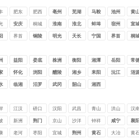
丰
肥东
肥西
亳州
芜湖
马鞍
池州
黄
山
光
安庆
桐城
淮南
淮北
蚌埠
宿州
宣
阳
界首
铜陵
明光
天长
宁国
界首
桐
州
益阳
娄底
株洲
衡阳
湘潭
岳阳
常
家
怀化
浏阳
醴陵
湘乡
耒阳
沅江
涟
水
临湘
汨罗
武冈
韶山
湘西
岸
江汉
硚口
汉阳
武昌
青山
洪山
汉
陂
新洲
荆门
京山
沙洋
钟祥
咸宁
襄
康
老河
枣阳
宜城
荆州
黄石
大冶
黄