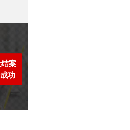
天结案
债成功