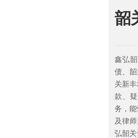
韶
鑫弘韶
债、韶
关新丰
款、疑
务，能
及律师
弘韶关