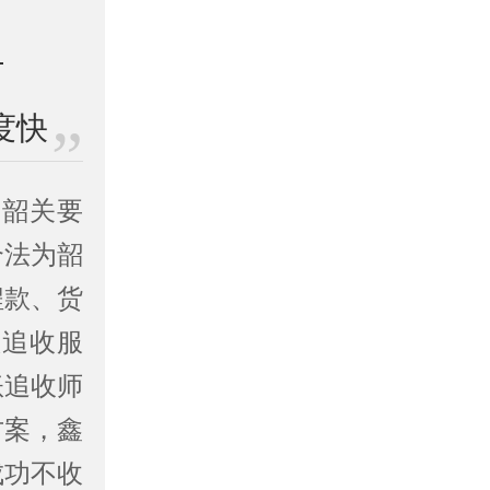
度快
、韶关要
合法为韶
程款、货
账追收服
账追收师
方案，鑫
成功不收