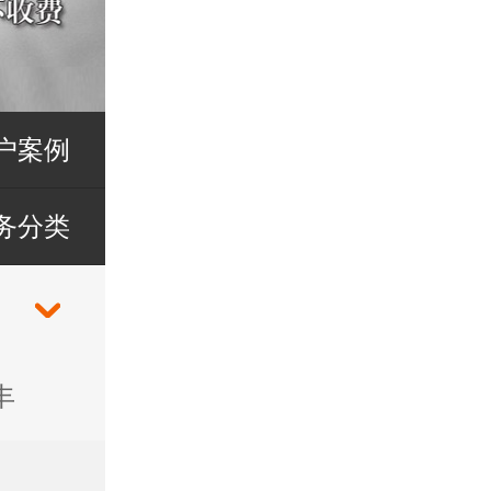
户案例
务分类
丰