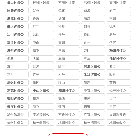
司
公司
公司
公司
公司
佛山讨债公
禅城区讨债
南海区讨债
顺德区讨债
高明区讨债
司
公司
公司
公司
公司
韶关讨债公
始兴
仁化
翁源
新丰
司
湛江讨债公
遂溪
徐闻
廉江
雷州
司
肇庆讨债公
广宁
怀集
封开
德庆
司
江门讨债公
台山
开平
鹤山
恩平
司
茂名讨债公
电白
高州
化州
信宜
司
惠州讨债公
博罗
惠东
龙门
梅州讨债公
司
司
梅县
大埔
丰顺
五华
汕尾讨债公
司
海丰
陆河
陆丰
河源讨债公
紫金
司
龙川
连平
和平
阳江讨债公
阳春
司
清远讨债公
佛冈
阳山
清新
英德
司
东莞讨债公
中山讨债公
潮州讨债公
潮安讨债公
饶平讨债公
司
司
司
司
司
揭阳讨债公
揭东
揭西
惠来
普宁
司
云浮讨债公
新兴
郁南
云安
罗定
司
温州乐清要
南通要账公
南通讨债公
广安讨债公
温州瑞安追
账公司
司如果欠债
司夫妻之间
司
债公司
杭州讨债公
杭州收债公
杭州讨账公
杭州清债公
杭州催收公
人没有偿还
债务协议书
司
司
司
司
司
能力我该怎