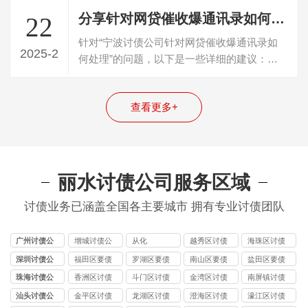
分享针对网贷催收爆通讯录如何处理
22
针对“宁波讨债公司针对网贷催收爆通讯录如
2025-2
何处理”的问题，以下是一些详细的建议：
一、立即采取行动并搜集证据一旦察觉到催…
查看更多+
丽水讨债公司服务区域
讨债业务已涵盖全国各主要城市 拥有专业讨债团队
广州讨债公
增城讨债公
从化
越秀区讨债
海珠区讨债
司
司
公司
公司
深圳讨债公
福田区要债
罗湖区要债
南山区要债
盐田区要债
司
公司
公司
公司
公司
珠海讨债公
香洲区讨债
斗门区讨债
金湾区讨债
南屏镇讨债
司
公司
公司
公司
公司
汕头讨债公
金平区讨债
龙湖区讨债
澄海区讨债
濠江区讨债