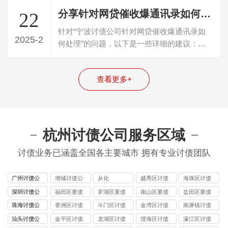
分享针对网贷催收爆通讯录如何处理
22
针对“宁波讨债公司针对网贷催收爆通讯录如
2025-2
何处理”的问题，以下是一些详细的建议：
一、立即采取行动并搜集证据一旦察觉到催…
查看更多+
杭州讨债公司服务区域
讨债业务已涵盖全国各主要城市 拥有专业讨债团队
广州讨债公
增城讨债公
从化
越秀区讨债
海珠区讨债
司
司
公司
公司
深圳讨债公
福田区要债
罗湖区要债
南山区要债
盐田区要债
司
公司
公司
公司
公司
珠海讨债公
香洲区讨债
斗门区讨债
金湾区讨债
南屏镇讨债
司
公司
公司
公司
公司
汕头讨债公
金平区讨债
龙湖区讨债
澄海区讨债
濠江区讨债