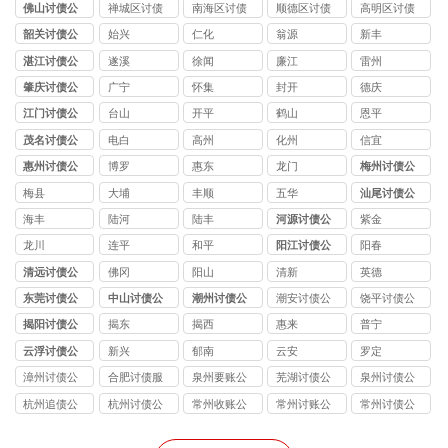
司
公司
公司
公司
公司
佛山讨债公
禅城区讨债
南海区讨债
顺德区讨债
高明区讨债
司
公司
公司
公司
公司
韶关讨债公
始兴
仁化
翁源
新丰
司
湛江讨债公
遂溪
徐闻
廉江
雷州
司
肇庆讨债公
广宁
怀集
封开
德庆
司
江门讨债公
台山
开平
鹤山
恩平
司
茂名讨债公
电白
高州
化州
信宜
司
惠州讨债公
博罗
惠东
龙门
梅州讨债公
司
司
梅县
大埔
丰顺
五华
汕尾讨债公
司
海丰
陆河
陆丰
河源讨债公
紫金
司
龙川
连平
和平
阳江讨债公
阳春
司
清远讨债公
佛冈
阳山
清新
英德
司
东莞讨债公
中山讨债公
潮州讨债公
潮安讨债公
饶平讨债公
司
司
司
司
司
揭阳讨债公
揭东
揭西
惠来
普宁
司
云浮讨债公
新兴
郁南
云安
罗定
司
漳州讨债公
合肥讨债服
泉州要账公
芜湖讨债公
泉州讨债公
司
务
司
司
司
杭州追债公
杭州讨债公
常州收账公
常州讨账公
常州讨债公
司
司
司
司
司