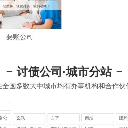
要账公司
讨债公司·城市分站
在全国多数大中城市均有办事机构和合作伙
债公
玄武
白下
秦淮
建邺