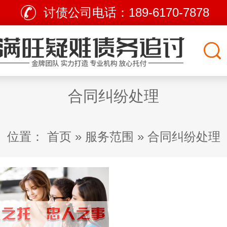
讨债公司电话：
189-6170-7878
合同纠纷处理
位置：
首页
»
服务范围
»
合同纠纷处理